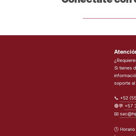
Atención
¿Requiere
Si tienes 
informaci
soporte al 
📞
+52 (55
🟢💬
+57 
📧
sac@hi
🕒 Horario