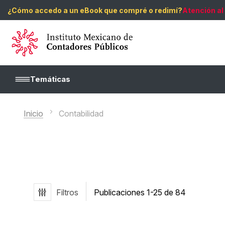
¿Cómo accedo a un eBook que compré o redimí?
Atención al
Temáticas
Inicio
Contabilidad
Filtros
Publicaciones
1
-
25
de
84