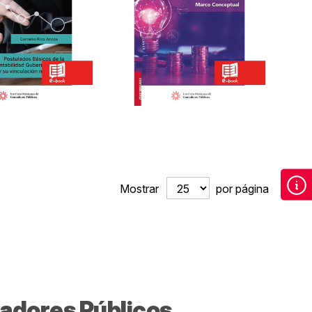
Mostrar
por página
tadores Públicos