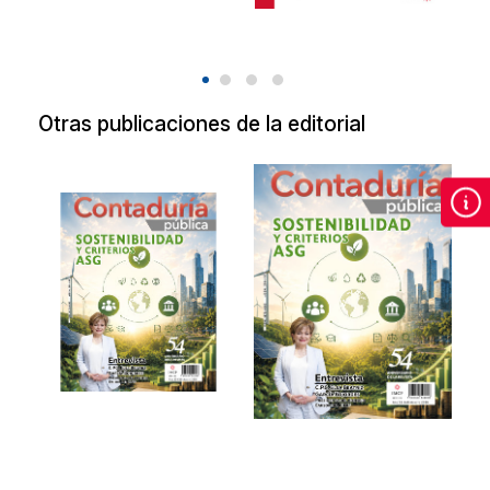
Otras publicaciones de la editorial
Revista de
Revista de
Contaduría
Contaduría
Pública Agosto
Pública Agosto
2026.
2026
Sostenibilidad y
Sostenibilidad y
criterios ASG.
criterios ASG.
2026
2026
$90.00
$90.00