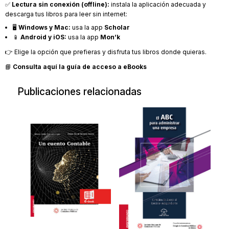
✅
Lectura sin conexión (offline):
instala la aplicación adecuada y
descarga tus libros para leer sin internet:
🖥️
Windows y Mac:
usa la app
Scholar
📱
Android y iOS:
usa la app
Mon’k
👉 Elige la opción que prefieras y disfruta tus libros donde quieras.
📘
Consulta aquí la guía de acceso a eBooks
Publicaciones relacionadas
Un cuento
El ABC para
contable
administar una
empresa-IMCP
Un cuento contable
20231011
2021
$498.00
$349.00