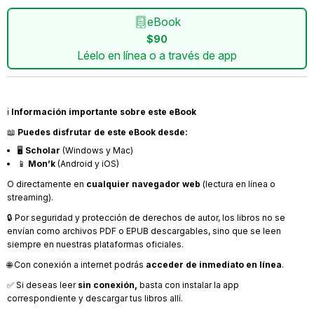
eBook
$90
Léelo en línea o a través de app
ℹ️
Información importante sobre este eBook
📖
Puedes disfrutar de este eBook desde:
🖥️
Scholar
(Windows y Mac)
📱
Mon’k
(Android y iOS)
O directamente en
cualquier navegador web
(lectura en línea o
streaming).
🔒 Por seguridad y protección de derechos de autor, los libros no se
envían como archivos PDF o EPUB descargables, sino que se leen
siempre en nuestras plataformas oficiales.
🌐 Con conexión a internet podrás
acceder de inmediato en línea
.
✅ Si deseas leer
sin conexión,
basta con instalar la app
correspondiente y descargar tus libros allí.