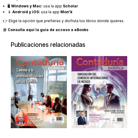
🖥️
Windows y Mac:
usa la app
Scholar
📱
Android y iOS:
usa la app
Mon’k
👉 Elige la opción que prefieras y disfruta tus libros donde quieras.
📘
Consulta aquí la guía de acceso a eBooks
Publicaciones relacionadas
Revista de
Revista de
Contaduría
Contaduría
Pública Mayo
Pública
2025
Noviembre
2024
Camino a la
profesionalización de
Innovación del
las PyMES.
Comercio
Internacional en
2025
México
$90.00
2024
$90.00