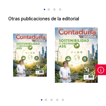
Otras publicaciones de la editorial
Revista de
Revista de
Contaduría
Contaduría
Pública Agosto
Pública Agosto
2026.
2026
Sostenibilidad y
Sostenibilidad y
criterios ASG.
criterios ASG.
2026
2026
$90.00
$90.00