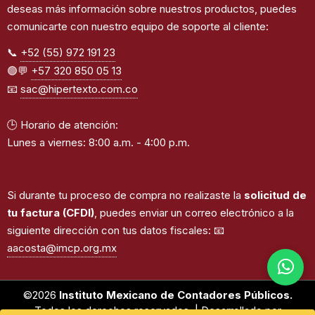
deseas más información sobre nuestros productos, puedes
comunicarte con nuestro equipo de soporte al cliente:
📞
+52 (55) 972 191 23
🟢💬
+57 320 850 05 13
📧
sac@hipertexto.com.co
🕒 Horario de atención:
Lunes a viernes: 8:00 a.m. - 4:00 p.m.
Si durante tu proceso de compra no realizaste la
solicitud de
tu factura (CFDI)
, puedes enviar un correo electrónico a la
siguiente dirección con tus datos fiscales: 📧
aacosta@imcp.org.mx
©2026
Instituto Mexicano de Contadores Públicos.
Todos los derechos reservados. | Desarrollado por