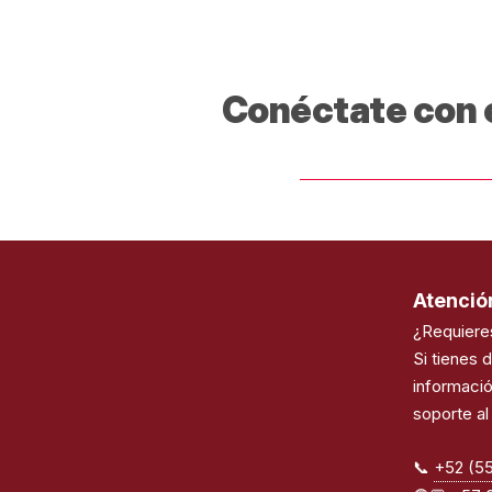
Conéctate con e
Atención
¿Requiere
Si tienes 
informaci
soporte al 
📞
+52 (55