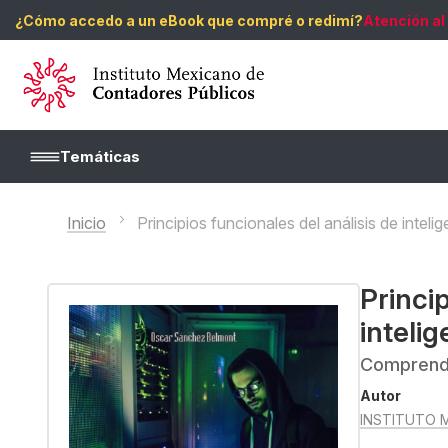
¿Cómo accedo a un eBook que compré o redimí?
Atención al
Temáticas
Inicio
Principios funcionales del análisis de intelig
Princip
intelig
Comprendi
Autor
INSTITUTO 