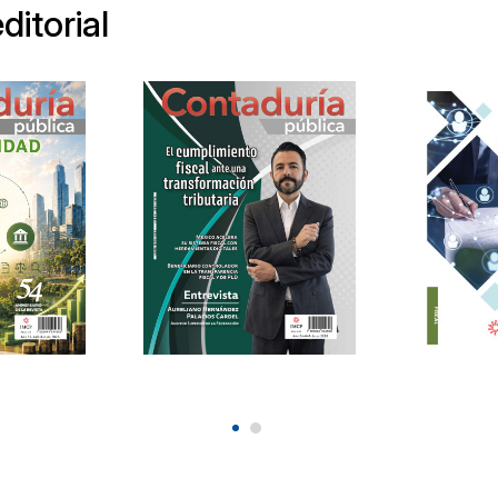
ditorial
Revista de
Liquida
Pública
Contaduría Pública
socieda
6
Julio 2026
Análisis inte
iterios ASG.
Entrevista a Aureliano
2026
Hernández Palacios Cardel
Auditor Superior de la
Federación.
.00
2026
$90.00