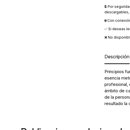
🔒 Por segurid
descargables, 
🌐 Con conexió
✅ Si deseas le
❌ No disponible
Descripción
Principios fu
esencia meto
profesional,
ámbito de ca
de la persona
resultado la 