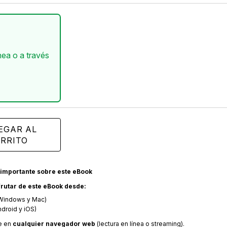
nea o a través
EGAR AL
RRITO
importante sobre este eBook
rutar de este eBook desde:
Windows y Mac)
droid y iOS)
e en
cualquier navegador web
(lectura en línea o streaming).