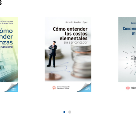
s
der
Cómo entender los
Cómo en
 ser
costos elementales
elaborar
sin ser contador
negocio
especial
anzas sin
Costos elementales
20190927
20190508
$144.00
.00