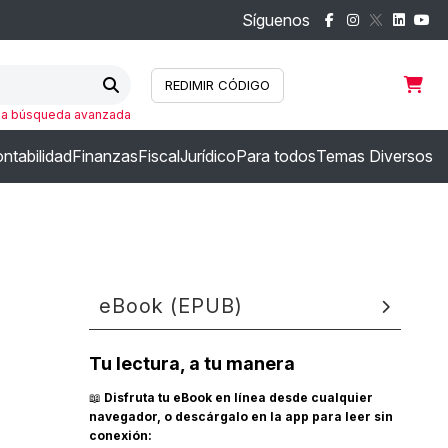
Síguenos
REDIMIR CÓDIGO
Iniciar sesión
la búsqueda avanzada
ntabilidad
Finanzas
Fiscal
Jurídico
Para todos
Temas Diversos
eBook (EPUB)
Tu lectura, a tu manera
📖
Disfruta tu eBook en línea desde cualquier
navegador, o descárgalo en la app para leer sin
conexión: