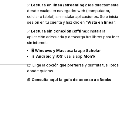
✅
Lectura en línea (streaming):
lee directamente
desde cualquier navegador web (computador,
celular o tablet) sin instalar aplicaciones. Solo inicia
sesión en tu cuenta y haz clic en
“Vista en línea”
.
✅
Lectura sin conexión (offline):
instala la
aplicación adecuada y descarga tus libros para leer
sin internet:
🖥️
Windows y Mac:
usa la app
Scholar
📱
Android y iOS:
usa la app
Mon’k
👉 Elige la opción que prefieras y disfruta tus libros
donde quieras.
📘
Consulta aquí la guía de acceso a eBooks