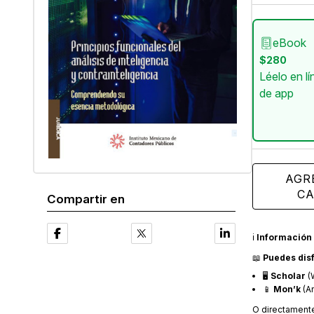
eBook
$280
Léelo en lí
de app
AGR
CA
Compartir en
ℹ️
Información 
📖
Puedes disf
🖥️
Scholar
(
📱
Mon’k
(An
O directament