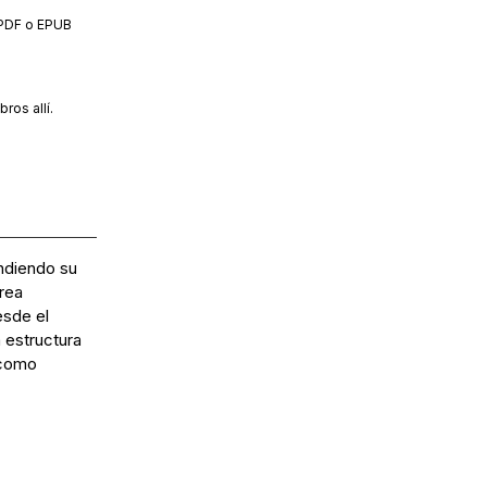
 PDF o EPUB
ros allí.
endiendo su
rea
esde el
 estructura
 como