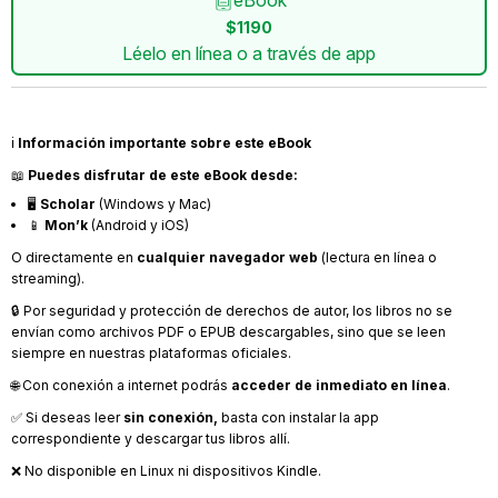
eBook
$1190
Léelo en línea o a través de app
ℹ️
Información importante sobre este eBook
📖
Puedes disfrutar de este eBook desde:
🖥️
Scholar
(Windows y Mac)
📱
Mon’k
(Android y iOS)
O directamente en
cualquier navegador web
(lectura en línea o
streaming).
🔒 Por seguridad y protección de derechos de autor, los libros no se
envían como archivos PDF o EPUB descargables, sino que se leen
siempre en nuestras plataformas oficiales.
🌐 Con conexión a internet podrás
acceder de inmediato en línea
.
✅ Si deseas leer
sin conexión,
basta con instalar la app
correspondiente y descargar tus libros allí.
❌ No disponible en Linux ni dispositivos Kindle.