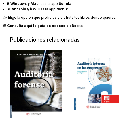
🖥️
Windows y Mac:
usa la app
Scholar
📱
Android y iOS:
usa la app
Mon’k
👉 Elige la opción que prefieras y disfruta tus libros donde quieras.
📘
Consulta aquí la guía de acceso a eBooks
Publicaciones relacionadas
Auditoría
Auditoría
forense
interna en las
empresas
20180411
Su metodología y
$217.00
enfoque 2ed.
20250520
$300.00