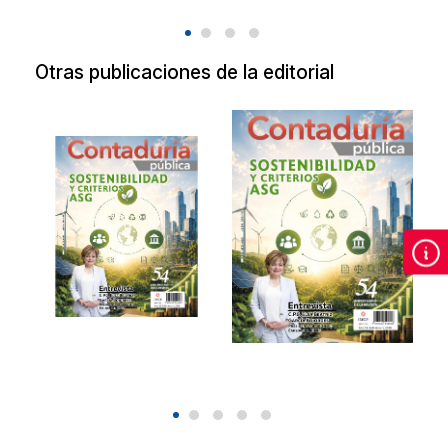
Otras publicaciones de la editorial
Revista de
Revista de
Contaduría
Contaduría
Pública Agosto
Pública Agosto
2026.
2026
Sostenibilidad y
Sostenibilidad y
criterios ASG.
criterios ASG.
2026
2026
$90.00
$90.00