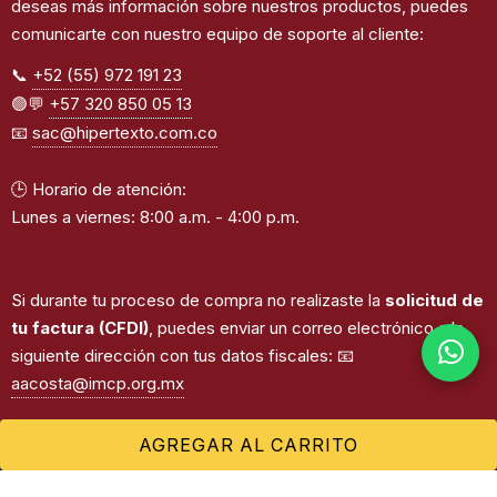
deseas más información sobre nuestros productos, puedes
comunicarte con nuestro equipo de soporte al cliente:
📞
+52 (55) 972 191 23
🟢💬
+57 320 850 05 13
📧
sac@hipertexto.com.co
🕒 Horario de atención:
Lunes a viernes: 8:00 a.m. - 4:00 p.m.
Si durante tu proceso de compra no realizaste la
solicitud de
tu factura (CFDI)
, puedes enviar un correo electrónico a la
siguiente dirección con tus datos fiscales: 📧
aacosta@imcp.org.mx
AGREGAR AL CARRITO
©2026
Instituto Mexicano de Contadores Públicos.
Todos los derechos reservados. | Desarrollado por