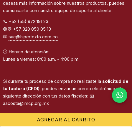
deseas más información sobre nuestros productos, puedes
comunicarte con nuestro equipo de soporte al cliente:
📞
+52 (55) 972 191 23
🟢💬
+57 320 850 05 13
📧
sac@hipertexto.com.co
🕒 Horario de atención:
Lunes a viernes: 8:00 a.m. - 4:00 p.m.
Si durante tu proceso de compra no realizaste la
solicitud de
tu factura (CFDI)
, puedes enviar un correo electrónico a la
siguiente dirección con tus datos fiscales: 📧
aacosta@imcp.org.mx
AGREGAR AL CARRITO
©2026
Instituto Mexicano de Contadores Públicos.
Todos los derechos reservados. | Desarrollado por