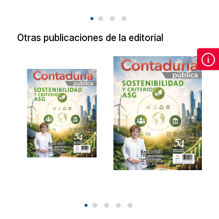
Otras publicaciones de la editorial
Revista de
Revista de
Contaduría
Contaduría
Pública Agosto
Pública Agosto
2026.
2026
Sostenibilidad y
Sostenibilidad y
criterios ASG.
criterios ASG.
2026
2026
$90.00
$90.00