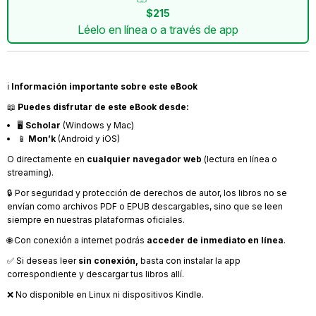
$215
Léelo en línea o a través de app
ℹ️
Información importante sobre este eBook
📖
Puedes disfrutar de este eBook desde:
🖥️
Scholar
(Windows y Mac)
📱
Mon’k
(Android y iOS)
O directamente en
cualquier navegador web
(lectura en línea o
streaming).
🔒 Por seguridad y protección de derechos de autor, los libros no se
envían como archivos PDF o EPUB descargables, sino que se leen
siempre en nuestras plataformas oficiales.
🌐 Con conexión a internet podrás
acceder de inmediato en línea
.
✅ Si deseas leer
sin conexión,
basta con instalar la app
correspondiente y descargar tus libros allí.
❌ No disponible en Linux ni dispositivos Kindle.