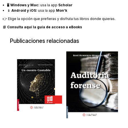
🖥️
Windows y Mac:
usa la app
Scholar
📱
Android y iOS:
usa la app
Mon’k
👉 Elige la opción que prefieras y disfruta tus libros donde quieras.
📘
Consulta aquí la guía de acceso a eBooks
Publicaciones relacionadas
Un cuento
Auditoría
contable
forense
Un cuento contable
20180411
2021
$217.00
$349.00