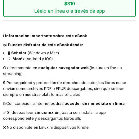
$310
Léelo en línea o a través de app
ℹ️
Información importante sobre este eBook
📖
Puedes disfrutar de este eBook desde:
🖥️
Scholar
(Windows y Mac)
📱
Mon’k
(Android y iOS)
O directamente en
cualquier navegador web
(lectura en línea o
streaming).
🔒 Por seguridad y protección de derechos de autor, los libros no se
envían como archivos PDF o EPUB descargables, sino que se leen
siempre en nuestras plataformas oficiales.
🌐 Con conexión a internet podrás
acceder de inmediato en línea
.
✅ Si deseas leer
sin conexión,
basta con instalar la app
correspondiente y descargar tus libros allí.
❌ No disponible en Linux ni dispositivos Kindle.