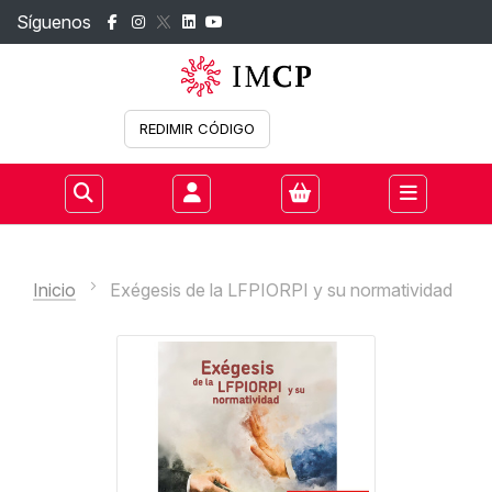
Síguenos
REDIMIR CÓDIGO
Iniciar sesión
Inicio
Exégesis de la LFPIORPI y su normatividad