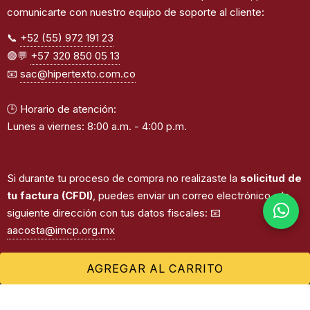
comunicarte con nuestro equipo de soporte al cliente:
📞
+52 (55) 972 191 23
🟢💬
+57 320 850 05 13
📧
sac@hipertexto.com.co
🕒 Horario de atención:
Lunes a viernes: 8:00 a.m. - 4:00 p.m.
Si durante tu proceso de compra no realizaste la
solicitud de
tu factura (CFDI)
, puedes enviar un correo electrónico a la
siguiente dirección con tus datos fiscales: 📧
aacosta@imcp.org.mx
AGREGAR AL CARRITO
©2026
Instituto Mexicano de Contadores Públicos.
Todos los derechos reservados. | Desarrollado por
Hipertexto - Netizen