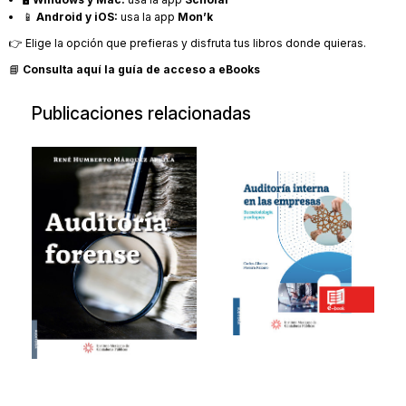
📱
Android y iOS:
usa la app
Mon’k
👉 Elige la opción que prefieras y disfruta tus libros donde quieras.
📘
Consulta aquí la guía de acceso a eBooks
Publicaciones relacionadas
Auditoría
Auditoría
forense
interna en las
empresas
20180411
Su metodología y
$217.00
enfoque 2ed.
20250520
$300.00