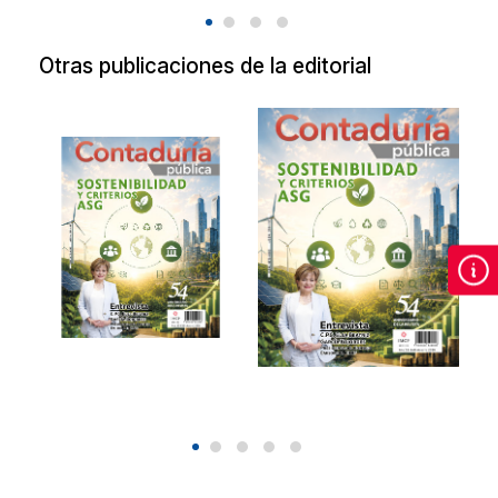
Otras publicaciones de la editorial
Revista de
Revista de
Contaduría
Contaduría
Pública Agosto
Pública Agosto
2026.
2026
Sostenibilidad y
Sostenibilidad y
criterios ASG.
criterios ASG.
2026
2026
$90.00
$90.00