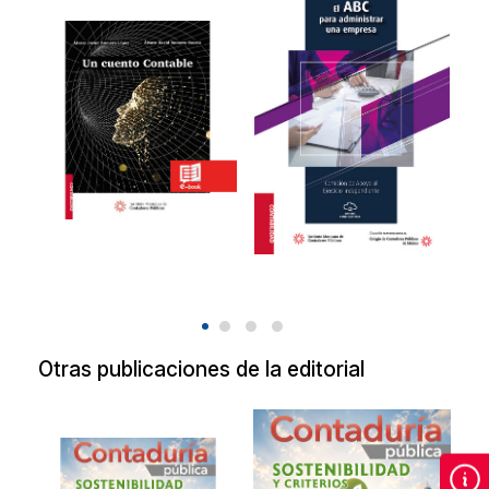
Un cuento
El ABC para
contable
administar una
empresa-IMCP
Un cuento contable
20231011
2021
$498.00
$349.00
Otras publicaciones de la editorial