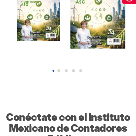
Revista de
Revista de
Contaduría
Contaduría
Pública Agosto
Pública Agosto
2026.
2026
Sostenibilidad y
Sostenibilidad y
criterios ASG.
criterios ASG.
2026
2026
$90.00
$90.00
Conéctate con el Instituto
Mexicano de Contadores