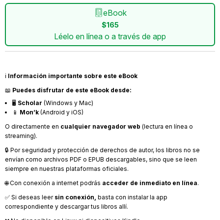
eBook
$165
Léelo en línea o a través de app
ℹ️
Información importante sobre este eBook
📖
Puedes disfrutar de este eBook desde:
🖥️
Scholar
(Windows y Mac)
📱
Mon’k
(Android y iOS)
O directamente en
cualquier navegador web
(lectura en línea o
streaming).
🔒 Por seguridad y protección de derechos de autor, los libros no se
envían como archivos PDF o EPUB descargables, sino que se leen
siempre en nuestras plataformas oficiales.
🌐 Con conexión a internet podrás
acceder de inmediato en línea
.
✅ Si deseas leer
sin conexión,
basta con instalar la app
correspondiente y descargar tus libros allí.