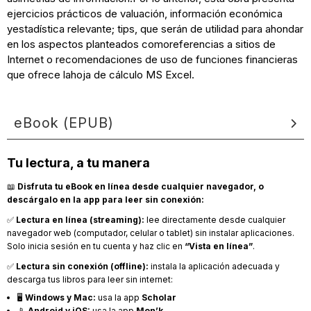
ejercicios prácticos de valuación, información económica
yestadística relevante; tips, que serán de utilidad para ahondar
en los aspectos planteados comoreferencias a sitios de
Internet o recomendaciones de uso de funciones financieras
que ofrece lahoja de cálculo MS Excel.
eBook (EPUB)
Tu lectura, a tu manera
📖
Disfruta tu eBook en línea desde cualquier navegador, o
descárgalo en la app para leer sin conexión:
✅
Lectura en línea (streaming):
lee directamente desde cualquier
navegador web (computador, celular o tablet) sin instalar aplicaciones.
Solo inicia sesión en tu cuenta y haz clic en
“Vista en línea”
.
✅
Lectura sin conexión (offline):
instala la aplicación adecuada y
descarga tus libros para leer sin internet:
🖥️
Windows y Mac:
usa la app
Scholar
📱
Android y iOS:
usa la app
Mon’k