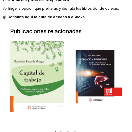
👉 Elige la opción que prefieras y disfruta tus libros donde quieras.
📘
Consulta aquí la guía de acceso a eBooks
Publicaciones relacionadas
Capital de
Educación
trabajo
financiera.
Retos y
Modelos de negocio
oportunidades
con valor económico
en la era de la
agregado
digitalización
20200228
Educación financiera.
$304.00
Retos y oportunidades
en la
20210812
$319.00