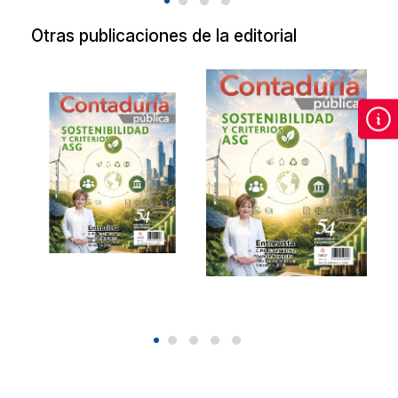
Otras publicaciones de la editorial
Revista de
Revista de
Contaduría
Contaduría
Pública Agosto
Pública Agosto
2026.
2026
Sostenibilidad y
Sostenibilidad y
criterios ASG.
criterios ASG.
2026
2026
$90.00
$90.00