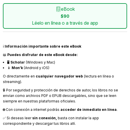
eBook
$90
Léelo en línea o a través de app
ℹ️
Información importante sobre este eBook
📖
Puedes disfrutar de este eBook desde:
🖥️
Scholar
(Windows y Mac)
📱
Mon’k
(Android y iOS)
O directamente en
cualquier navegador web
(lectura en línea o
streaming).
🔒 Por seguridad y protección de derechos de autor, los libros no se
envían como archivos PDF o EPUB descargables, sino que se leen
siempre en nuestras plataformas oficiales.
🌐 Con conexión a internet podrás
acceder de inmediato en línea
.
✅ Si deseas leer
sin conexión,
basta con instalar la app
correspondiente y descargar tus libros allí.