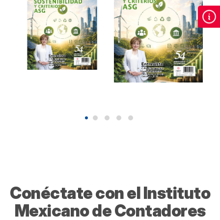
Revista de
Revista de
Contaduría
Contaduría
Pública Agosto
Pública Agosto
2026.
2026
Sostenibilidad y
Sostenibilidad y
criterios ASG.
criterios ASG.
2026
2026
$90.00
$90.00
Conéctate con el Instituto
Mexicano de Contadores