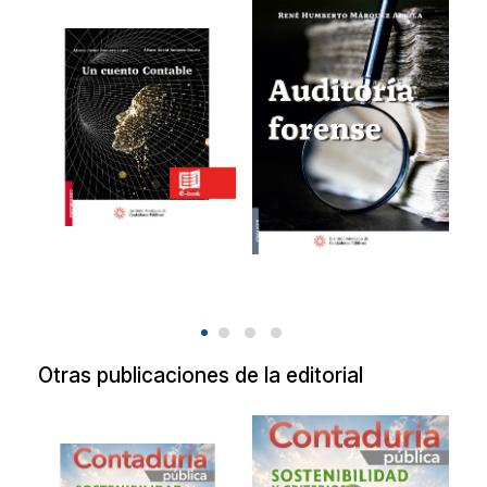
Un cuento
Auditoría
contable
forense
Un cuento contable
20180411
2021
$217.00
$349.00
Otras publicaciones de la editorial