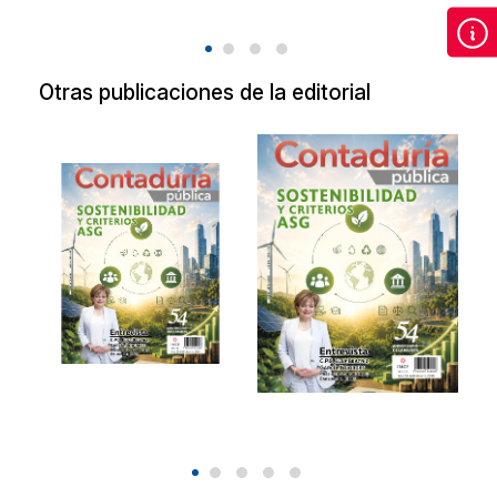
Otras publicaciones de la editorial
Revista de
Revista de
Contaduría
Contaduría
Pública Agosto
Pública Agosto
2026.
2026
Sostenibilidad y
Sostenibilidad y
criterios ASG.
criterios ASG.
2026
2026
$90.00
$90.00