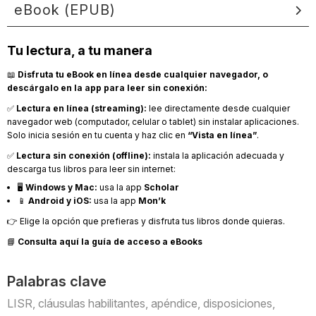
eBook (EPUB)
Tu lectura, a tu manera
📖
Disfruta tu eBook en línea desde cualquier navegador, o
descárgalo en la app para leer sin conexión:
✅
Lectura en línea (streaming):
lee directamente desde cualquier
navegador web (computador, celular o tablet) sin instalar aplicaciones.
Solo inicia sesión en tu cuenta y haz clic en
“Vista en línea”
.
✅
Lectura sin conexión (offline):
instala la aplicación adecuada y
descarga tus libros para leer sin internet:
🖥️
Windows y Mac:
usa la app
Scholar
📱
Android y iOS:
usa la app
Mon’k
👉 Elige la opción que prefieras y disfruta tus libros donde quieras.
📘
Consulta aquí la guía de acceso a eBooks
Palabras clave
LISR, cláusulas habilitantes, apéndice, disposiciones,