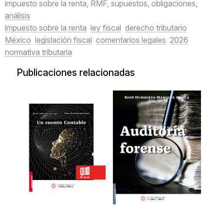
impuesto sobre la renta, RMF, supuestos, obligaciones,
análisis
impuesto sobre la renta
ley fiscal
derecho tributario
México
legislación fiscal
comentarios legales
2026
normativa tributaria
Publicaciones relacionadas
Un cuento
Auditoría
contable
forense
Un cuento contable
20180411
2021
$217.00
$349.00