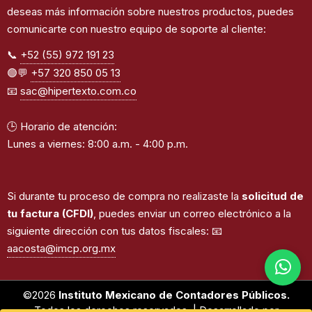
deseas más información sobre nuestros productos, puedes
comunicarte con nuestro equipo de soporte al cliente:
📞
+52 (55) 972 191 23
🟢💬
+57 320 850 05 13
📧
sac@hipertexto.com.co
🕒 Horario de atención:
Lunes a viernes: 8:00 a.m. - 4:00 p.m.
Si durante tu proceso de compra no realizaste la
solicitud de
tu factura (CFDI)
, puedes enviar un correo electrónico a la
siguiente dirección con tus datos fiscales: 📧
aacosta@imcp.org.mx
©2026
Instituto Mexicano de Contadores Públicos.
Todos los derechos reservados. | Desarrollado por