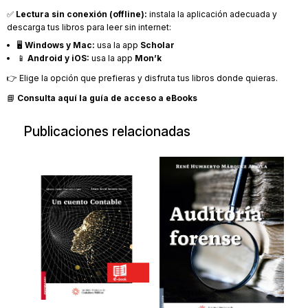
✅
Lectura sin conexión (offline):
instala la aplicación adecuada y
descarga tus libros para leer sin internet:
🖥️
Windows y Mac:
usa la app
Scholar
📱
Android y iOS:
usa la app
Mon’k
👉 Elige la opción que prefieras y disfruta tus libros donde quieras.
📘
Consulta aquí la guía de acceso a eBooks
Publicaciones relacionadas
Un cuento
Auditoría
contable
forense
Un cuento contable
20180411
2021
$217.00
$349.00