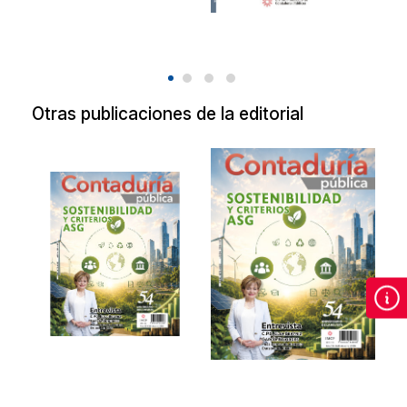
Otras publicaciones de la editorial
Revista de
Revista de
Contaduría
Contaduría
Pública Agosto
Pública Agosto
2026.
2026
Sostenibilidad y
Sostenibilidad y
criterios ASG.
criterios ASG.
2026
2026
$90.00
$90.00